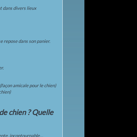
t dans divers lieux
se repose dans son panier.
r.
(façon amicale pour le chien)
chien)
de chien ? Quelle
dente, incontournable…