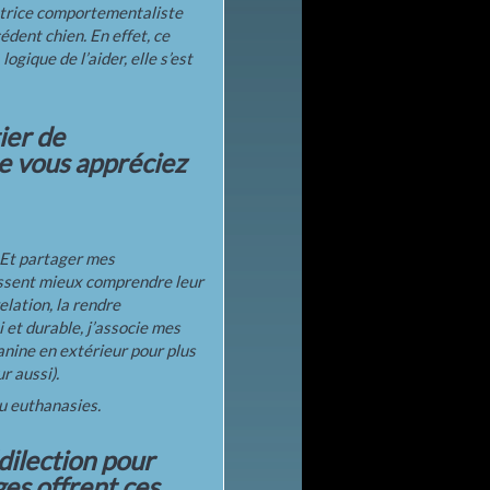
catrice comportementaliste
dent chien. En effet, ce
ogique de l’aider, elle s’est
ier de
e vous appréciez
. Et partager mes
uissent mieux comprendre leur
elation, la rendre
 et durable, j’associe mes
nine en extérieur pour plus
r aussi).
u euthanasies.
dilection pour
ges offrent ces