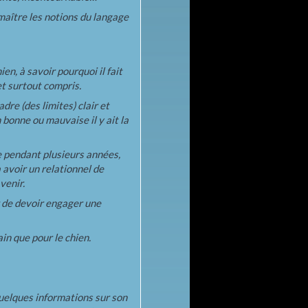
aître les notions du langage
en, à savoir pourquoi il fait
et surtout compris.
dre (des limites) clair et
bonne ou mauvaise il y ait la
e pendant plusieurs années,
à avoir un relationnel de
venir.
r de devoir engager une
ain que pour le chien.
uelques informations sur son