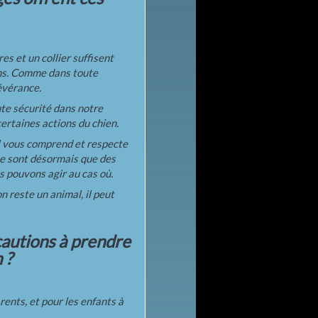
res et un collier suffisent
ons. Comme dans toute
sévérance.
ute sécurité dans notre
ertaines actions du chien.
il vous comprend et respecte
s ne sont désormais que des
s pouvons agir au cas où.
 reste un animal, il peut
cautions à prendre
 ?
arents, et pour les enfants à