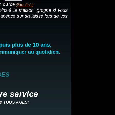
 d'aide
(
Plus d'info
)
:
soins à la maison, grogne si vous
anence sur sa laisse lors de vos
uis plus de 10 ans,
ommuniquer au quotidien.
DES
re service
de
TOUS ÂGES
!