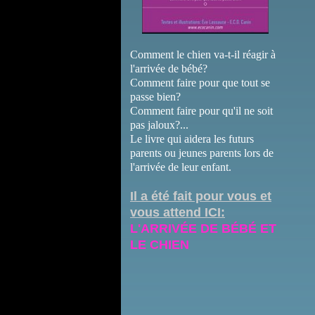
Comment le chien va-t-il réagir à
l'arrivée de bébé?
Comment faire pour que tout se
passe bien?
Comment faire pour qu'il ne soit
pas jaloux?...
Le livre qui aidera les futurs
parents ou jeunes parents lors de
l'arrivée de leur enfant.
Il a été fait pour vous et
vous attend ICI:
L'ARRIVÉE DE BÉBÉ ET
LE CHIEN