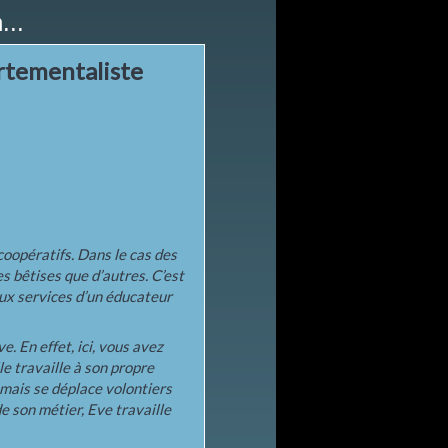
...
rtementaliste
coopératifs.
Dans le cas des
des bêtises que d’autres
. C’est
 aux services d’un éducateur
. En effet, ici, vous avez
e travaille à son propre
 mais se déplace volontiers
de son métier, Eve travaille